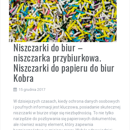
Niszczarki do biur –
niszczarka przybiurkowa.
Niszczarki do papieru do biur
Kobra
15 grudnia 2017
W dzisiejszych czasach, kiedy ochrona danych osobowych
i poufnych informacji jest kluczowa, posiadanie skutecznej
niszczarki w biurze staje się niezbędnością. To nie tylko
narzędzie do pozbywania się papierowych dokumentów,
ale również ważny element, który zapewnia