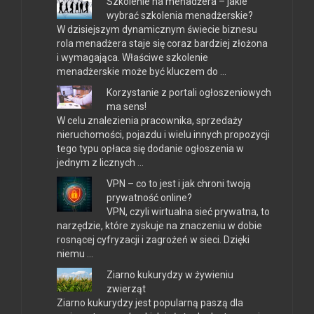
Szkolenie na menadżera – jakie
wybrać szkolenia menadżerskie?
W dzisiejszym dynamicznym świecie biznesu
rola menadżera staje się coraz bardziej złożona
i wymagająca. Właściwe szkolenie
menadżerskie może być kluczem do …
Korzystanie z portali ogłoszeniowych
ma sens!
W celu znalezienia pracownika, sprzedaży
nieruchomości, pojazdu i wielu innych propozycji
tego typu opłaca się dodanie ogłoszenia w
jednym z licznych …
VPN – co to jest i jak chroni twoją
prywatność online?
VPN, czyli wirtualna sieć prywatna, to
narzędzie, które zyskuje na znaczeniu w dobie
rosnącej cyfryzacji i zagrożeń w sieci. Dzięki
niemu …
Ziarno kukurydzy w żywieniu
zwierząt
Ziarno kukurydzy jest popularną paszą dla