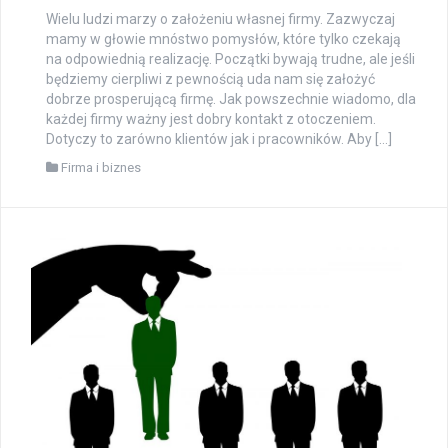
Wielu ludzi marzy o założeniu własnej firmy. Zazwyczaj
mamy w głowie mnóstwo pomysłów, które tylko czekają
na odpowiednią realizację. Początki bywają trudne, ale jeśli
będziemy cierpliwi z pewnością uda nam się założyć
dobrze prosperującą firmę. Jak powszechnie wiadomo, dla
każdej firmy ważny jest dobry kontakt z otoczeniem.
Dotyczy to zarówno klientów jak i pracowników. Aby […]
Firma i biznes