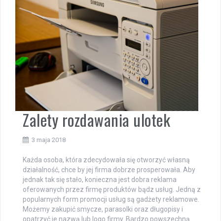
Zalety rozdawania ulotek
3 maja 2018
Każda osoba, która zdecydowała się otworzyć własną
działalność, chce by jej firma dobrze prosperowała. Aby
jednak tak się stało, konieczna jest dobra reklama
oferowanych przez firmę produktów bądz usług. Jedną z
popularnych form promocji usług są gadżety reklamowe.
Możemy zakupić smycze, parasolki oraz długopisy i
opatrzyć je nazwą lub logo firmy. Bardzo powszechną