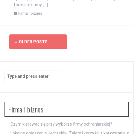
formą reklamy […]
Firma i biznes
Posts
←
OLDER POSTS
navigation
Search
for:
Firma i biznes
Czym kierować się przy wyborze firmy ochroniarskiej?
Lokalne ogłoszenie Jędrzejów. Zalety i korzyści z korzystania z