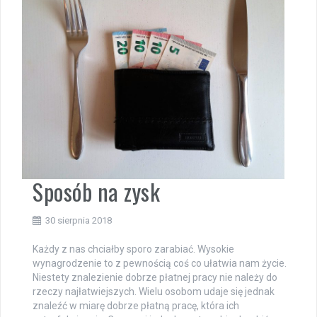
Sposób na zysk
30 sierpnia 2018
Każdy z nas chciałby sporo zarabiać. Wysokie
wynagrodzenie to z pewnością coś co ułatwia nam życie.
Niestety znalezienie dobrze płatnej pracy nie należy do
rzeczy najłatwiejszych. Wielu osobom udaje się jednak
znaleźć w miarę dobrze płatną pracę, która ich