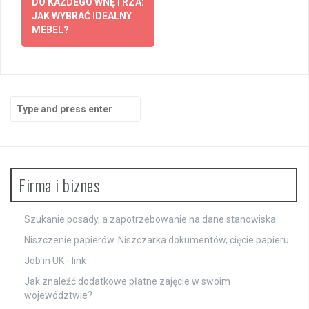
navigation
DO KAŻDEGO WNĘTRZA:
JAK WYBRAĆ IDEALNY
MEBEL?
Search
for:
Firma i biznes
Szukanie posady, a zapotrzebowanie na dane stanowiska
Niszczenie papierów. Niszczarka dokumentów, cięcie papieru
Job in UK -
link
Jak znaleźć dodatkowe płatne zajęcie w swoim
województwie?