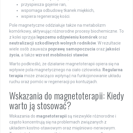
przyspiesza gojenie ran,
wspomaga odbudowę tkanek miękkich,
wspiera regenerację kości.
Pole magnetyczne oddziałuje także na metabolizm
komórkowy, aktywując różnorodne procesy biochemiczne. To
z kolei sprzyja
lepszemu odżywieniu komórek
oraz
neutralizacji szkodliwych wolnych rodników
. W rezultacie
wiele osób zauważa
poprawę samopoczucia
oraz
jakości
życia
, a także
wzrost mobilności stawów
.
Warto podkreślić, że działanie magnetoterapii opiera się na
wpływie pola magnetycznego na ciało człowieka.
Regularna
terapia
może znacząco wpłynąć na funkcjonowanie układu
ruchu oraz pomóc w regeneracji po kontuzjach.
Wskazania do magnetoterapii: Kiedy
warto ją stosować?
Wskazania do
magnetoterapii
są niezwykle różnorodne i
często koncentrują się na problemach związanych z
układem kostno-stawowym oraz mięśniowo-nerwowym.