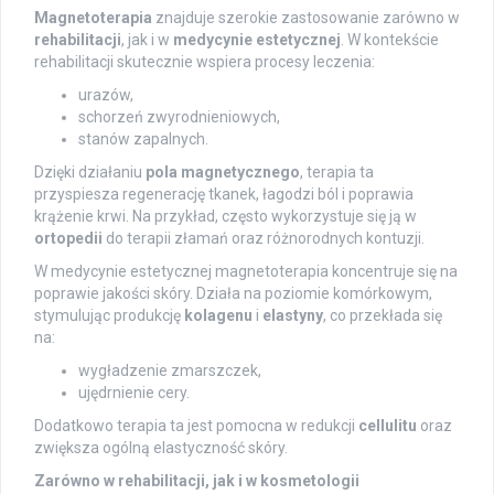
Magnetoterapia
znajduje szerokie zastosowanie zarówno w
rehabilitacji
, jak i w
medycynie estetycznej
. W kontekście
rehabilitacji skutecznie wspiera procesy leczenia:
urazów,
schorzeń zwyrodnieniowych,
stanów zapalnych.
Dzięki działaniu
pola magnetycznego
, terapia ta
przyspiesza regenerację tkanek, łagodzi ból i poprawia
krążenie krwi. Na przykład, często wykorzystuje się ją w
ortopedii
do terapii złamań oraz różnorodnych kontuzji.
W medycynie estetycznej magnetoterapia koncentruje się na
poprawie jakości skóry. Działa na poziomie komórkowym,
stymulując produkcję
kolagenu
i
elastyny
, co przekłada się
na:
wygładzenie zmarszczek,
ujędrnienie cery.
Dodatkowo terapia ta jest pomocna w redukcji
cellulitu
oraz
zwiększa ogólną elastyczność skóry.
Zarówno w rehabilitacji, jak i w kosmetologii