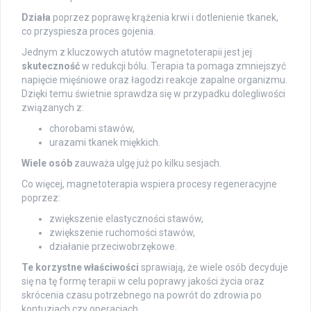
Działa
poprzez poprawę krążenia krwi i dotlenienie tkanek,
co przyspiesza proces gojenia.
Jednym z kluczowych atutów magnetoterapii jest jej
skuteczność
w redukcji bólu. Terapia ta pomaga zmniejszyć
napięcie mięśniowe oraz łagodzi reakcje zapalne organizmu.
Dzięki temu świetnie sprawdza się w przypadku dolegliwości
związanych z:
chorobami stawów,
urazami tkanek miękkich.
Wiele osób
zauważa ulgę już po kilku sesjach.
Co więcej, magnetoterapia wspiera procesy regeneracyjne
poprzez:
zwiększenie elastyczności stawów,
zwiększenie ruchomości stawów,
działanie przeciwobrzękowe.
Te korzystne właściwości
sprawiają, że wiele osób decyduje
się na tę formę terapii w celu poprawy jakości życia oraz
skrócenia czasu potrzebnego na powrót do zdrowia po
kontuzjach czy operacjach.