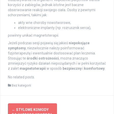
korzyści z zabiegów, jednak istotne jest baczne
obserwowanie reakcji swojego ciała. Osoby z pewnymi
schorzeniami, takimi jak:
akty wne choroby nowotworowe,
elektroniczne implanty (np. rozrusznik serca),
powinny unikać magnetoterapii.
Jeżeli podczas sesji pojawią się jakieś
niepokojące
symptomy
, niezwłocznie należy poinformować
fizjoterapeutę i ewentualnie dostosować plan leczenia.
Stosując te
środki ostrożności
, można znacząco
zmniejszyć ryzyko działań niepożądanych i w pełni korzystać
z zalet
magnetoterapii
w sposób
bezpieczny
i
komfortowy
.
No related posts.
Bez kategorii
Post
←
STYLOWE KOMODY