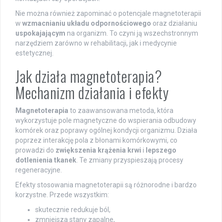
Nie można również zapominać o potencjale magnetoterapii
w
wzmacnianiu układu odpornościowego
oraz działaniu
uspokajającym
na organizm. To czyni ją wszechstronnym
narzędziem zarówno w rehabilitacji, jak i medycynie
estetycznej.
Jak działa magnetoterapia?
Mechanizm działania i efekty
Magnetoterapia
to zaawansowana metoda, która
wykorzystuje pole magnetyczne do wspierania odbudowy
komórek oraz poprawy ogólnej kondycji organizmu. Działa
poprzez interakcję pola z błonami komórkowymi, co
prowadzi do
zwiększenia krążenia krwi
i
lepszego
dotlenienia tkanek
. Te zmiany przyspieszają procesy
regeneracyjne.
Efekty stosowania magnetoterapii są różnorodne i bardzo
korzystne. Przede wszystkim:
skutecznie redukuje ból,
zmniejsza stany zapalne,