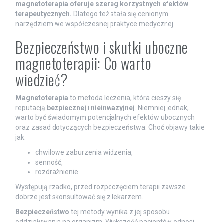
magnetoterapia oferuje szereg korzystnych efektów
terapeutycznych.
Dlatego też stała się cenionym
narzędziem we współczesnej praktyce medycznej.
Bezpieczeństwo i skutki uboczne
magnetoterapii: Co warto
wiedzieć?
Magnetoterapia
to metoda leczenia, która cieszy się
reputacją
bezpiecznej
i
nieinwazyjnej
. Niemniej jednak,
warto być świadomym potencjalnych efektów ubocznych
oraz zasad dotyczących bezpieczeństwa. Choć objawy takie
jak:
chwilowe zaburzenia widzenia,
senność,
rozdrażnienie.
Występują rzadko, przed rozpoczęciem terapii zawsze
dobrze jest skonsultować się z lekarzem.
Bezpieczeństwo
tej metody wynika z jej sposobu
oddziaływania na organizm. Większość pacjentów odnosi