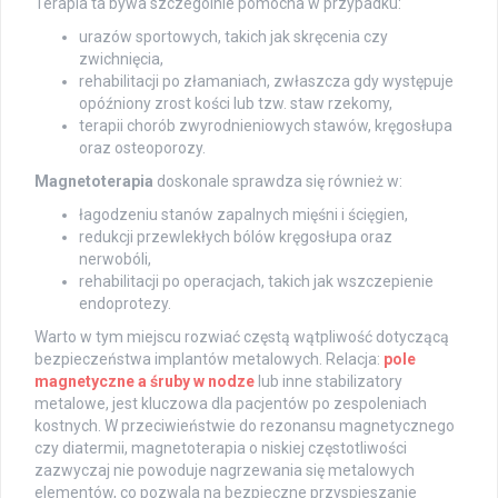
Terapia ta bywa szczególnie pomocna w przypadku:
urazów sportowych, takich jak skręcenia czy
zwichnięcia,
rehabilitacji po złamaniach, zwłaszcza gdy występuje
opóźniony zrost kości lub tzw. staw rzekomy,
terapii chorób zwyrodnieniowych stawów, kręgosłupa
oraz osteoporozy.
Magnetoterapia
doskonale sprawdza się również w:
łagodzeniu stanów zapalnych mięśni i ścięgien,
redukcji przewlekłych bólów kręgosłupa oraz
nerwobóli,
rehabilitacji po operacjach, takich jak wszczepienie
endoprotezy.
Warto w tym miejscu rozwiać częstą wątpliwość dotyczącą
bezpieczeństwa implantów metalowych. Relacja:
pole
magnetyczne a śruby w nodze
lub inne stabilizatory
metalowe, jest kluczowa dla pacjentów po zespoleniach
kostnych. W przeciwieństwie do rezonansu magnetycznego
czy diatermii, magnetoterapia o niskiej częstotliwości
zazwyczaj nie powoduje nagrzewania się metalowych
elementów, co pozwala na bezpieczne przyspieszanie