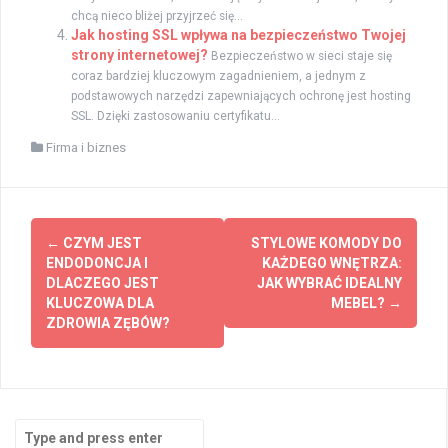
chcą nieco bliżej przyjrzeć się...
Jak hosting SSL wpływa na bezpieczeństwo Twojej
strony internetowej?
Bezpieczeństwo w sieci staje się
coraz bardziej kluczowym zagadnieniem, a jednym z
podstawowych narzędzi zapewniających ochronę jest hosting
SSL. Dzięki zastosowaniu certyfikatu...
Firma i biznes
Post
←
CZYM JEST
STYLOWE KOMODY DO
navigation
ENDODONCJA I
KAŻDEGO WNĘTRZA:
DLACZEGO JEST
JAK WYBRAĆ IDEALNY
KLUCZOWA DLA
MEBEL?
→
ZDROWIA ZĘBÓW?
Search
for: