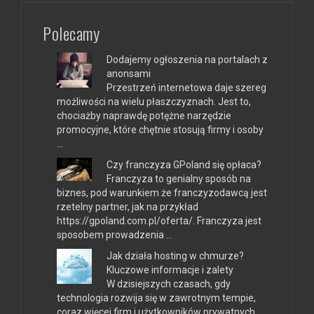
Polecamy
Dodajemy ogłoszenia na portalach z
anonsami
Przestrzeń internetowa daje szereg
możliwości na wielu płaszczyznach. Jest to,
chociażby naprawdę potężne narzędzie
promocyjne, które chętnie stosują firmy i osoby
…
Czy franczyza GPoland się opłaca?
Franczyza to genialny sposób na
biznes, pod warunkiem że franczyzodawcą jest
rzetelny partner, jak na przykład
https://gpoland.com.pl/oferta/. Franczyza jest
sposobem prowadzenia …
Jak działa hosting w chmurze?
Kluczowe informacje i zalety
W dzisiejszych czasach, gdy
technologia rozwija się w zawrotnym tempie,
coraz więcej firm i użytkowników prywatnych