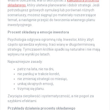
własne obliczenia, warto skorzystać z
kalkulatora procentu
składanego
, który ułatwia planowanie i dobór strategii. Jeśli
potrzebujesz gotowych symulacji lub porównań różnych
scenariuszy, możesz sięgnąć po materiały rozszerzające
temat, a następnie przejść do tworzenia własnego planu
inwestycyjnego.
Procent składany a emocje inwestora
Psychologia odgrywa ogromną rolę. Inwestor, który zbyt
często sprawdza wykresy, traci wiarę w długoterminową
strategię. Tymczasem krótkie spadki są naturalne i nie mają
wpływu na wyniki po latach.
Najważniejsze zasady:
patrz na lata, nie na dni,
nie panikuj w trakcie korekt,
nie zmieniaj strategii co miesiąc,
unikaj skrajnych emocji,
trzymaj się planu.
Zwycięża cierpliwość i systematyczność, a nie pogoń za
szybkimi efektami.
Przykłady działania procentu składanego