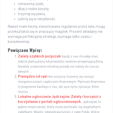
reinwestuj zyski,
dbaj o niskie koszty,
trzymaj się planu,
uzbrój się w cierpliwość.
Nawet małe kwoty, inwestowane regularnie przez lata, mogą
przekształcić się w znaczący majątek. Procent składany nie
wymaga perfekcyjnej strategii, wymaga tylko czasu i
konsekwencji.
Powiązane Wpisy:
Zalety szybkich pożyczek
Każdy z nas chciałby mieć
dobrze płatną pracę lub prowadzić świetnie prosperującą firmą.
Niestety znalezienie intratnej posady nie należy do rzeczy
łatwych....
Pieniądze od ręki
Nie wszyscy możemy się cieszyć
nieograniczonym zapleczem finansowym. Płynność finansowa
to pragnienie każdego z nas, ale są w życiu sytuacje, które
mocno...
Lokalne ogłoszenie Jędrzejów. Zalety i korzyści z
korzystania z portali ogłoszeniowych.
Jędrzejów, to
piękna miejscowość, która może pochwalić się oryginalnymi
zabytkami. Miasto, odwiedzają turyści z całej Polski, którzy