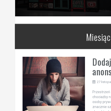
Miesiąc
Dodaj
anon
27 listop
Przestrzeń 
chociażby n
osoby prywa
znacznie sz