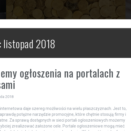
:
listopad 2018
emy ogłoszenia na portalach z
sami
ada 2018
internetowa daje szereg możliwości na wielu płaszczyznach. Jest to,
aprawdę potężne narzędzie promocyjne, które chętnie stosują firmy i
tne. Za sprawą dostępnych w sieci portali ogłoszeniowych możemy
ybciej zrealizować założone cele. Portale ogłoszeniowe mogą mieć