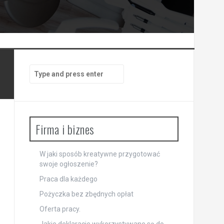
Search
for:
Firma i biznes
W jaki sposób kreatywne przygotować
swoje ogłoszenie?
Praca dla każdego
Pożyczka bez zbędnych opłat
Oferta pracy.