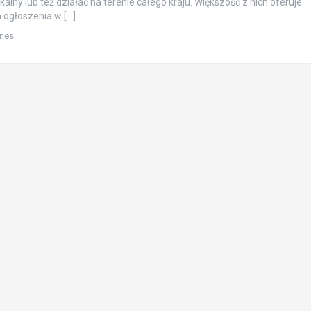
kalny lub też działać na terenie całego kraju. Większość z nich oferuje
 ogłoszenia w […]
znes