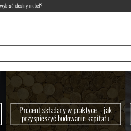
wybrać idealny mebel?
pieszyć budowanie kapitału
uczowa dla zdrowia zębów?
rzyści?
wa postawy i rozwój motoryczny
la kogo jest przeznaczona?
Procent składany w praktyce – jak
przyspieszyć budowanie kapitału