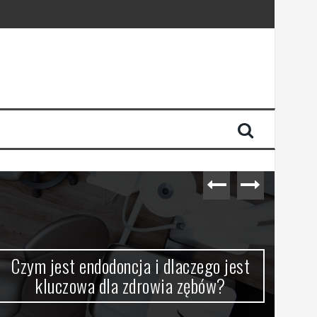
Czym jest endodoncja i dlaczego jest
VPN
kluczowa dla zdrowia zębów?