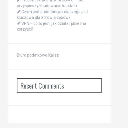
Procent składany w praktyce – jak
przyspieszyć budowanie kapitału
Czym jest endodoncja i dlaczego jest
kluczowa dla zdrowia zębów?
VPN – co to jest, jak działa i jakie ma
korzyści?
Biuro podatkowe Kalisz
Recent Comments