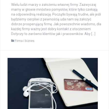
Wielu ludzi marzy o założeniu własnej firmy. Zazwyczaj
mamy w głowie mnóstwo pomysłów, które tylko czekają
na odpowiednią realizację. Początki bywają trudne, ale jeśli
będziemy cierpliwi z pewnością uda nam się założyć
dobrze prosperującą firmę. Jak powszechnie wiadomo, dla
każdej firmy ważny jest dobry kontakt z otoczeniem.
Dotyczy to zarówno klientów jak i pracowników. Aby […]
Firma i biznes