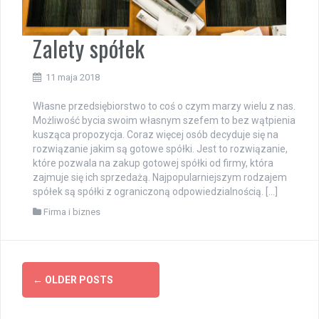
Zalety spółek
11 maja 2018
Własne przedsiębiorstwo to coś o czym marzy wielu z nas.
Możliwość bycia swoim własnym szefem to bez wątpienia
kusząca propozycja. Coraz więcej osób decyduje się na
rozwiązanie jakim są gotowe spółki. Jest to rozwiązanie,
które pozwala na zakup gotowej spółki od firmy, która
zajmuje się ich sprzedażą. Najpopularniejszym rodzajem
spółek są spółki z ograniczoną odpowiedzialnością. […]
Firma i biznes
Posts
←
OLDER POSTS
navigation