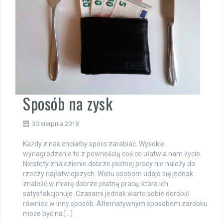
Sposób na zysk
30 sierpnia 2018
Każdy z nas chciałby sporo zarabiać. Wysokie
wynagrodzenie to z pewnością coś co ułatwia nam życie.
Niestety znalezienie dobrze płatnej pracy nie należy do
rzeczy najłatwiejszych. Wielu osobom udaje się jednak
znaleźć w miarę dobrze płatną pracę, która ich
satysfakcjonuje. Czasami jednak warto sobie dorobić
również w inny sposób. Alternatywnym sposobem zarobku
może być na […]