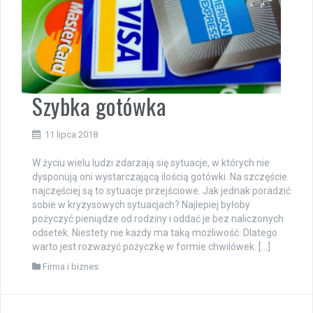
Szybka gotówka
11 lipca 2018
W życiu wielu ludzi zdarzają się sytuacje, w których nie
dysponują oni wystarczającą ilością gotówki. Na szczęście
najczęściej są to sytuacje przejściowe. Jak jednak poradzić
sobie w kryzysowych sytuacjach? Najlepiej byłoby
pożyczyć pieniądze od rodziny i oddać je bez naliczonych
odsetek. Niestety nie każdy ma taką możliwość. Dlatego
warto jest rozważyć pożyczkę w formie chwilówek. […]
Firma i biznes