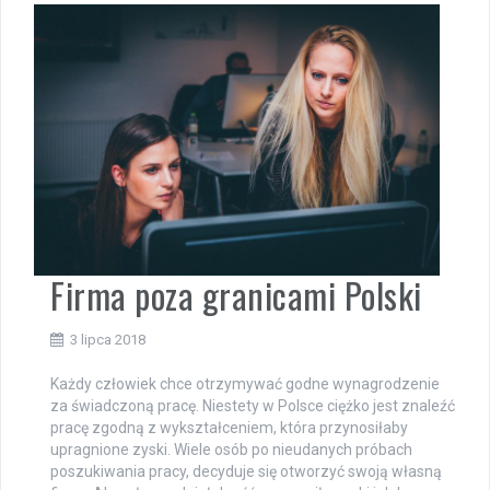
Firma poza granicami Polski
3 lipca 2018
Każdy człowiek chce otrzymywać godne wynagrodzenie
za świadczoną pracę. Niestety w Polsce ciężko jest znaleźć
pracę zgodną z wykształceniem, która przynosiłaby
upragnione zyski. Wiele osób po nieudanych próbach
poszukiwania pracy, decyduje się otworzyć swoją własną