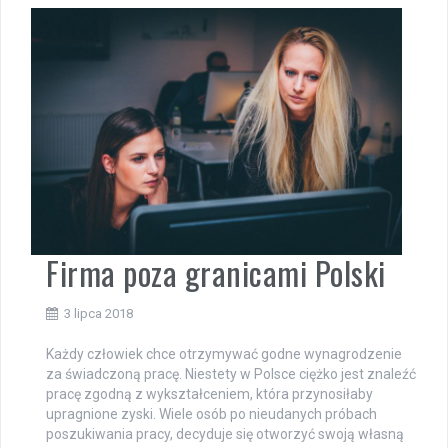
Firma poza granicami Polski
3 lipca 2018
Każdy człowiek chce otrzymywać godne wynagrodzenie
za świadczoną pracę. Niestety w Polsce ciężko jest znaleźć
pracę zgodną z wykształceniem, która przynosiłaby
upragnione zyski. Wiele osób po nieudanych próbach
poszukiwania pracy, decyduje się otworzyć swoją własną