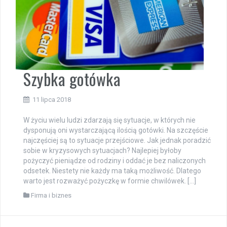
Szybka gotówka
11 lipca 2018
W życiu wielu ludzi zdarzają się sytuacje, w których nie
dysponują oni wystarczającą ilością gotówki. Na szczęście
najczęściej są to sytuacje przejściowe. Jak jednak poradzić
sobie w kryzysowych sytuacjach? Najlepiej byłoby
pożyczyć pieniądze od rodziny i oddać je bez naliczonych
odsetek. Niestety nie każdy ma taką możliwość. Dlatego
warto jest rozważyć pożyczkę w formie chwilówek. […]
Firma i biznes