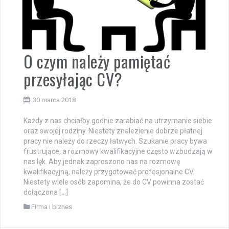
O czym należy pamiętać
przesyłając CV?
30 marca 2018
Każdy z nas chciałby godnie zarabiać na utrzymanie siebie
oraz swojej rodziny. Niestety znalezienie dobrze płatnej
pracy nie należy do rzeczy łatwych. Szukanie pracy bywa
frustrujące, a rozmowy kwalifikacyjne często wzbudzają w
nas lęk. Aby jednak zaproszono nas na rozmowę
kwalifikacyjną, należy przygotować profesjonalne CV.
Niestety wiele osób zapomina, że do CV powinna zostać
dołączona […]
Firma i biznes