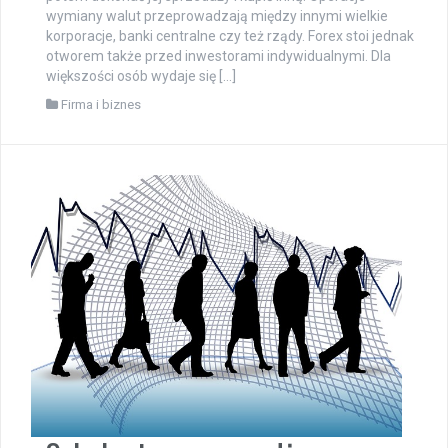
wymiany walut przeprowadzają między innymi wielkie
korporacje, banki centralne czy też rządy. Forex stoi jednak
otworem także przed inwestorami indywidualnymi. Dla
większości osób wydaje się […]
Firma i biznes