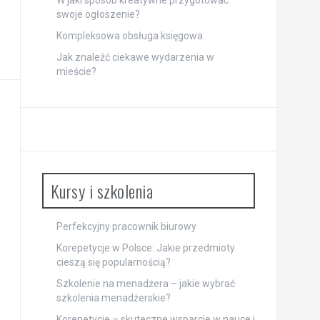
W jaki sposób kreatywne przygotować
swoje ogłoszenie?
Kompleksowa obsługa księgowa
Jak znaleźć ciekawe wydarzenia w
mieście?
Kursy i szkolenia
Perfekcyjny pracownik biurowy
Korepetycje w Polsce: Jakie przedmioty
cieszą się popularnością?
Szkolenie na menadżera – jakie wybrać
szkolenia menadżerskie?
Korepetycje – skuteczne wsparcie w nauce i