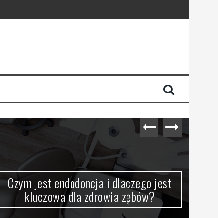
Czym jest endodoncja i dlaczego jest
VPN
kluczowa dla zdrowia zębów?