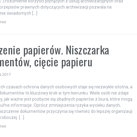
Zrozumienie korzyści płynących z usług archiwizacyjnych oraz
przepisów prawnych dotyczących archiwizacji pozwala na
ie świadomych […]
znes
zenie papierów. Niszczarka
entów, cięcie papieru
a 2017
ych czasach ochrona danych osobowych staje się niezwykle istotna, a
dokumentów to kluczowy krok w tym kierunku. Wiele osób nie zdaje
y, jak ważne jest pozbycie się zbędnych papierów z biura, które mogą
ufne informacje. Oprócz zmniejszenia ryzyka wycieku danych,
iszczenie dokumentów przyczynia się również do lepszej organizacji
roboczej. […]
znes