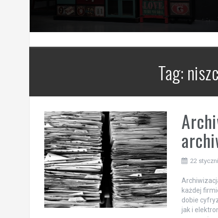
Tag:
nisz
Archi
archi
22 styczn
Archiwizac
każdej firm
dobie cyfry
jak i elektr