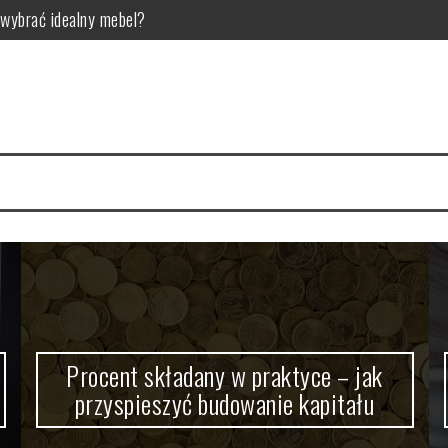
wybrać idealny mebel?
pieszyć budowanie kapitału
uczowa dla zdrowia zębów?
rzyści?
wa postawy i rozwój motoryczny
la kogo jest przeznaczona?
Procent składany w praktyce – jak
przyspieszyć budowanie kapitału