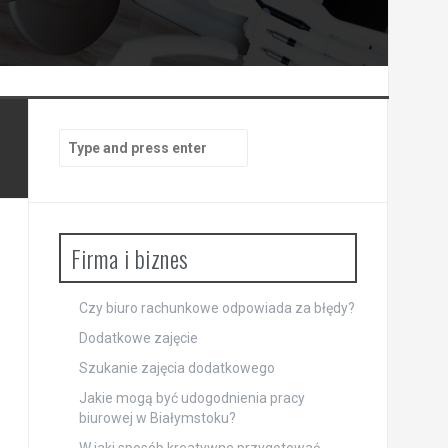
Search
for:
Firma i biznes
Czy biuro rachunkowe odpowiada za błędy?
Dodatkowe zajęcie
Szukanie zajęcia dodatkowego
Jakie mogą być udogodnienia pracy
biurowej w Białymstoku?