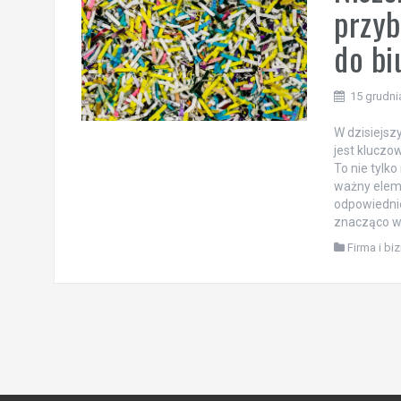
przyb
do bi
15 grudni
W dzisiejsz
jest kluczo
To nie tylk
ważny elem
odpowiednie
znacząco w
Firma i bi