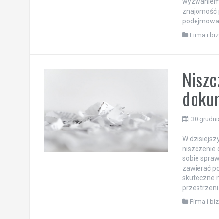
wyzwaniem. 
znajomość 
podejmowan
Firma i bi
Niszc
dokum
30 grudni
W dzisiejsz
niszczenie 
sobie spraw
zawierać po
skuteczne n
przestrzeni 
Firma i bi