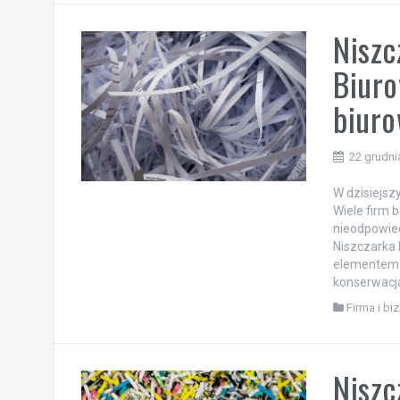
Niszc
Biuro
biur
22 grudni
W dzisiejsz
Wiele firm 
nieodpowie
Niszczarka 
elementem 
konserwacj
Firma i bi
Niszc