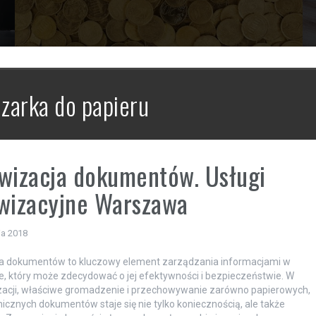
czarka do papieru
wizacja dokumentów. Usługi
wizacyjne Warszawa
ia 2018
ja dokumentów to kluczowy element zarządzania informacjami w
ie, który może zdecydować o jej efektywności i bezpieczeństwie. W
zacji, właściwe gromadzenie i przechowywanie zarówno papierowych,
onicznych dokumentów staje się nie tylko koniecznością, ale także