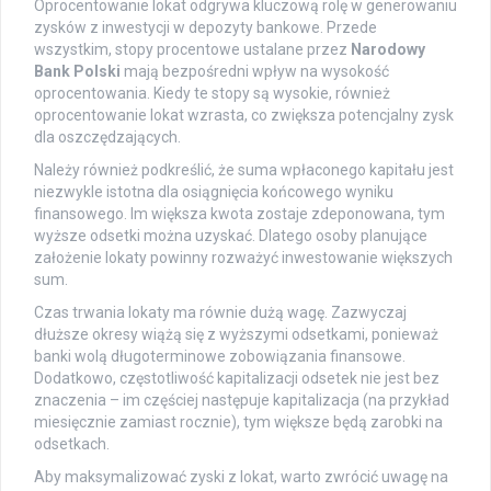
Oprocentowanie lokat odgrywa kluczową rolę w generowaniu
zysków z inwestycji w depozyty bankowe. Przede
wszystkim, stopy procentowe ustalane przez
Narodowy
Bank Polski
mają bezpośredni wpływ na wysokość
oprocentowania. Kiedy te stopy są wysokie, również
oprocentowanie lokat wzrasta, co zwiększa potencjalny zysk
dla oszczędzających.
Należy również podkreślić, że suma wpłaconego kapitału jest
niezwykle istotna dla osiągnięcia końcowego wyniku
finansowego. Im większa kwota zostaje zdeponowana, tym
wyższe odsetki można uzyskać. Dlatego osoby planujące
założenie lokaty powinny rozważyć inwestowanie większych
sum.
Czas trwania lokaty ma równie dużą wagę. Zazwyczaj
dłuższe okresy wiążą się z wyższymi odsetkami, ponieważ
banki wolą długoterminowe zobowiązania finansowe.
Dodatkowo, częstotliwość kapitalizacji odsetek nie jest bez
znaczenia – im częściej następuje kapitalizacja (na przykład
miesięcznie zamiast rocznie), tym większe będą zarobki na
odsetkach.
Aby maksymalizować zyski z lokat, warto zwrócić uwagę na