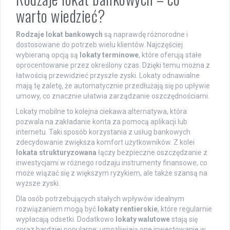
warto wiedzieć?
Rodzaje lokat bankowych
są naprawdę różnorodne i
dostosowane do potrzeb wielu klientów. Najczęściej
wybieraną opcją są
lokaty terminowe
, które oferują stałe
oprocentowanie przez określony czas. Dzięki temu można z
łatwością przewidzieć przyszłe zyski. Lokaty odnawialne
mają tę zaletę, że automatycznie przedłużają się po upływie
umowy, co znacznie ułatwia zarządzanie oszczędnościami.
Lokaty mobilne to kolejna ciekawa alternatywa, która
pozwala na zakładanie konta za pomocą aplikacji lub
internetu. Taki sposób korzystania z usług bankowych
zdecydowanie zwiększa komfort użytkowników. Z kolei
lokata strukturyzowana
łączy bezpieczne oszczędzanie z
inwestycjami w różnego rodzaju instrumenty finansowe, co
może wiązać się z większym ryzykiem, ale także szansą na
wyższe zyski.
Dla osób potrzebujących stałych wpływów idealnym
rozwiązaniem mogą być
lokaty rentierskie
, które regularnie
wypłacają odsetki. Dodatkowo
lokaty walutowe
stają się
coraz bardziej popularne; umożliwiają one inwestowanie w