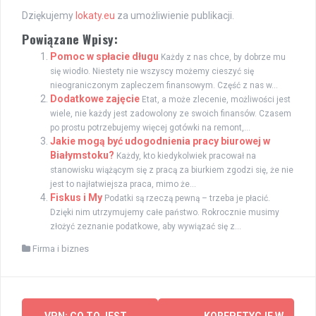
Dziękujemy
lokaty.eu
za umożliwienie publikacji.
Powiązane Wpisy:
Pomoc w spłacie długu
Każdy z nas chce, by dobrze mu
się wiodło. Niestety nie wszyscy możemy cieszyć się
nieograniczonym zapleczem finansowym. Część z nas w...
Dodatkowe zajęcie
Etat, a może zlecenie, możliwości jest
wiele, nie każdy jest zadowolony ze swoich finansów. Czasem
po prostu potrzebujemy więcej gotówki na remont,...
Jakie mogą być udogodnienia pracy biurowej w
Białymstoku?
Każdy, kto kiedykolwiek pracował na
stanowisku wiążącym się z pracą za biurkiem zgodzi się, że nie
jest to najłatwiejsza praca, mimo że...
Fiskus i My
Podatki są rzeczą pewną – trzeba je płacić.
Dzięki nim utrzymujemy całe państwo. Rokrocznie musimy
złożyć zeznanie podatkowe, aby wywiązać się z...
Firma i biznes
Post
←
VPN: CO TO JEST,
KOREPETYCJE W