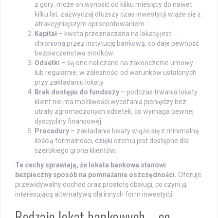
z góry; może on wynosić od kilku miesięcy do nawet
kilku lat, zazwyczaj dłuższy czas inwestycji wiąże się z
atrakcyjniejszym oprocentowaniem.
Kapitał
– kwota przeznaczana na lokatę jest
chroniona przez instytucję bankową, co daje pewność
bezpieczeństwa środków.
Odsetki
– są one naliczane na zakończenie umowy
lub regularnie, w zależności od warunków ustalonych
przy zakładaniu lokaty.
Brak dostępu do funduszy
– podczas trwania lokaty
klient nie ma możliwości wycofania pieniędzy bez
utraty zgromadzonych odsetek, co wymaga pewnej
dyscypliny finansowej.
Procedury
– zakładanie lokaty wiąże się z minimalną
ilością formalności, dzięki czemu jest dostępne dla
szerokiego grona klientów.
Te cechy sprawiają, że lokata bankowa stanowi
bezpieczny sposób na pomnażanie oszczędności.
Oferuje
przewidywalny dochód oraz prostotę obsługi, co czyni ją
interesującą alternatywą dla innych form inwestycji.
Rodzaje lokat bankowych – co