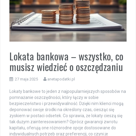
Lokata bankowa – wszystko, co
musisz wiedzieć o oszczędzaniu
27 maja 2025
anetapodatki.pl
Lokaty bankowe to jeden z najpopularniejszych sposobów na
pomnażanie oszczędności, który łączy w sobie
bezpieczeństwo i przewidywalność. Dzięki nim klienci mogą
deponować swoje środki na określony czas, ciesząc się
zyskiem w postaci odsetek. Co sprawia, że lokaty cieszą się
tak dużym zainteresowaniem? Oprócz gwarancji zwrotu
kapitału, oferują one różnorodne opcje dostosowane do
indywidualnych potrzeb oraz preferencji, co czyni je