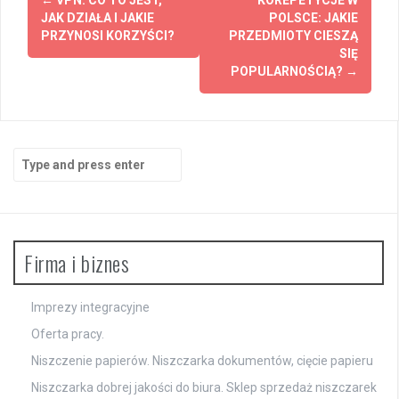
navigation
JAK DZIAŁA I JAKIE
POLSCE: JAKIE
PRZYNOSI KORZYŚCI?
PRZEDMIOTY CIESZĄ
SIĘ
POPULARNOŚCIĄ?
→
Search
for:
Firma i biznes
Imprezy integracyjne
Oferta pracy.
Niszczenie papierów. Niszczarka dokumentów, cięcie papieru
Niszczarka dobrej jakości do biura. Sklep sprzedaż niszczarek