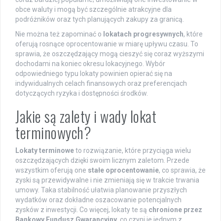
obce waluty i mogą być szczególnie atrakcyjne dla
podróżników oraz tych planujących zakupy za granicą.
Nie można też zapominać o
lokatach progresywnych
, które
oferują rosnące oprocentowanie w miarę upływu czasu. To
sprawia, że oszczędzający mogą cieszyć się coraz wyższymi
dochodami na koniec okresu lokacyjnego. Wybór
odpowiedniego typu lokaty powinien opierać się na
indywidualnych celach finansowych oraz preferencjach
dotyczących ryzyka i dostępności środków.
Jakie są zalety i wady lokat
terminowych?
Lokaty terminowe
to rozwiązanie, które przyciąga wielu
oszczędzających dzięki swoim licznym zaletom. Przede
wszystkim oferują one
stałe oprocentowanie
, co sprawia, że
zyski są przewidywalne i nie zmieniają się w trakcie trwania
umowy. Taka stabilność ułatwia planowanie przyszłych
wydatków oraz dokładne oszacowanie potencjalnych
zysków z inwestycji. Co więcej, lokaty te są
chronione przez
Bankowy Fundusz Gwarancyjny
, co czyni je jednym z