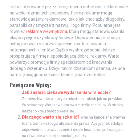
Usługi oferowane przez firmę można natomiast reklamować
na wiele rozmaitych sposobów. Formę reklamy mogą
stanowić gadżety reklamowe, takie jak chociażby długopisy,
parasolki czy smycze z nazwą i logo firmy. Popularna jest
również
reklama wewnętrzna
, którą mogą stanowić ścianki
ekspozycyjne czy ekrany ledowe. Odpowiednia promocja
usług pozwala na przyciągnięcie zainteresowania
potencjalnych klientów. Ciężko wyobrazić sobie dobrze
prosperującą firmę nieposiadającą dobrej reklamy. Warto
powierzyć promocję firmy specjalistom od kreowania
dobrego wizerunku. Dzięki takim działaniom szansa, że uda
nam się osiągnąć sukces stanie się bardzo realna.
Powiązane Wpisy:
Jak znaleźć ciekawe wydarzenia w mieście?
Zamieszkiwanie w dużych miastach, takich jak na przykład
Wrocław czy Warszawa ma swoje rozliczne plusy. W stolicy
naszego kraju bardzo wiele się...
Dlaczego warto się szkolić?
Własna kancelaria prawna
to marzenie każdego absolwenta prawa. Aby jednak zdobyć
odpowiednie doświadczenie i środki finansowe pozwalające
na otwarcie własnej kancelarii, należy...