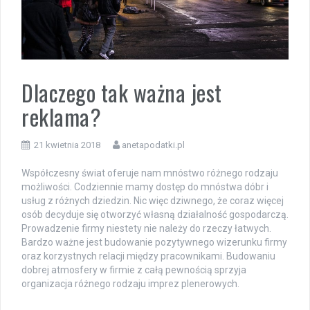
Dlaczego tak ważna jest
reklama?
21 kwietnia 2018
anetapodatki.pl
Współczesny świat oferuje nam mnóstwo różnego rodzaju
możliwości. Codziennie mamy dostęp do mnóstwa dóbr i
usług z różnych dziedzin. Nic więc dziwnego, że coraz więcej
osób decyduje się otworzyć własną działalność gospodarczą.
Prowadzenie firmy niestety nie należy do rzeczy łatwych.
Bardzo ważne jest budowanie pozytywnego wizerunku firmy
oraz korzystnych relacji między pracownikami. Budowaniu
dobrej atmosfery w firmie z całą pewnością sprzyja
organizacja różnego rodzaju imprez plenerowych.