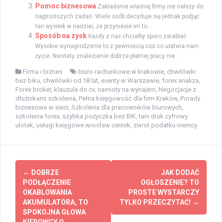
Pomoc biznesowa
Zakładanie własnej firmy nie należy do
najprostszych zadań. Wiele osób decyduje się jednak podjąć
ten wysiłek w nadziei, że przyniesie im to...
Sposób na zysk
Każdy z nas chciałby sporo zarabiać.
Wysokie wynagrodzenie to z pewnością coś co ułatwia nam
życie. Niestety znalezienie dobrze płatnej pracy nie...
Firma i biznes
biuro rachunkowe w krakowie
,
chwilówki
bez biku
,
chwilówki od 18 lat
,
eventy w Warszawie
,
forex analiza
,
Forex broker
,
klauzula do cv
,
namioty na wynajem
,
Negocjacje z
dłużnikami szkolenia
,
Pełna księgowość dla firm Kraków
,
Porady
biznesowe w sieci
,
Szkolenia dla pracowników biurowych
,
szkolenia forex
,
szybka pożyczka bez BIK
,
tani druk cyfrowy
ulotek
,
usługi księgowe wrocław cennik
,
zwrot podatku niemcy
Post
←
DOBRZE
JAK DODAĆ
navigation
PODŁĄCZENIE
OGŁOSZENIE? TO
OKABLOWANIA
PROSTE WYSTARCZY
AKUMULATORA, TO
TYLKO PRZECZYTAĆ!
→
SPOKOJNA GŁOWA
KIEROWCY O