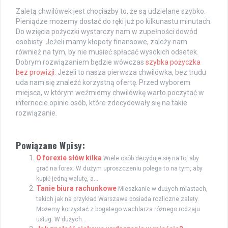
Zaletą chwilówek jest chociażby to, że są udzielane szybko.
Pieniądze możemy dostać do ręki już po kilkunastu minutach.
Do wzięcia pożyczki wystarczy nam w zupełności dowód
osobisty. Jeżeli mamy kłopoty finansowe, zależy nam
również na tym, by nie musieć spłacać wysokich odsetek.
Dobrym rozwiązaniem będzie wówczas
szybka pożyczka
bez prowizji
. Jeżeli to nasza pierwsza chwilówka, bez trudu
uda nam się znaleźć korzystną ofertę. Przed wyborem
miejsca, w którym weźmiemy chwilówkę warto poczytać w
internecie opinie osób, które zdecydowały się na takie
rozwiązanie.
Powiązane Wpisy:
O forexie słów kilka
Wiele osób decyduje się na to, aby
grać na forex. W dużym uproszczeniu polega to na tym, aby
kupić jedną walutę, a...
Tanie biura rachunkowe
Mieszkanie w dużych miastach,
takich jak na przykład Warszawa posiada rozliczne zalety.
Możemy korzystać z bogatego wachlarza różnego rodzaju
usług. W dużych...