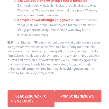
Jak znaleźć ciekawe wydarzenia w mieście?
Zamieszkiwanie w dużych miastach, takich jak na przykład
Wrocław czy Warszawa ma swoje rozliczne plusy. W stolicy
naszego kraju bardzo wiele się...
Kompleksowa obsługa księgowa
W dużych miastach
znajduje się wiele firm. Prowadzą one rozmaitą działalność i
oferują przeróżne usługi. Mieszkańcy Warszawy lub na
przykład Krakowa mają...
Firma i biznes
biuro rachunkowe w krakowie
,
cennik usług
księgowych warszawa
,
chwilówki bez biku
,
firmy ochroniarskie
warszawa
,
forex analiza
,
gotowe spółki
,
imprezy tematyczne dla
firm Zakopane
,
klauzula do cv
,
namioty na wynajem
,
Negocjacje z
dłużnikami szkolenia
,
otworzenie firmy w uk
,
Pełna księgowość
dla firm Kraków
,
Porady biznesowe w sieci
,
Pożyczki od ręki
,
Szkolenia dla pracowników biurowych
,
szybka pożyczka bez
prowizji
,
tani druk cyfrowy ulotek
Post
←
DLACZEGO WARTO
POMOC BIZNESOWA
→
navigation
SIĘ SZKOLIĆ?