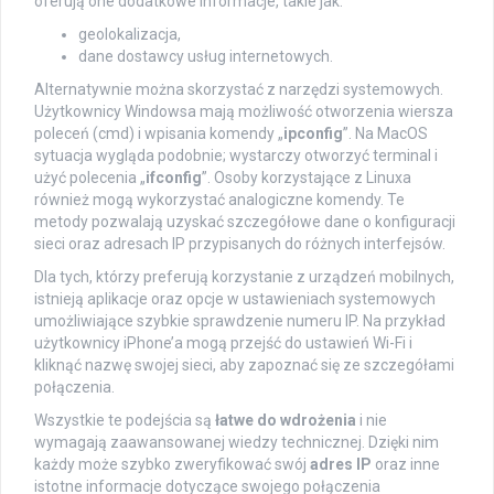
oferują one dodatkowe informacje, takie jak:
geolokalizacja,
dane dostawcy usług internetowych.
Alternatywnie można skorzystać z narzędzi systemowych.
Użytkownicy Windowsa mają możliwość otworzenia wiersza
poleceń (cmd) i wpisania komendy „
ipconfig
”. Na MacOS
sytuacja wygląda podobnie; wystarczy otworzyć terminal i
użyć polecenia „
ifconfig
”. Osoby korzystające z Linuxa
również mogą wykorzystać analogiczne komendy. Te
metody pozwalają uzyskać szczegółowe dane o konfiguracji
sieci oraz adresach IP przypisanych do różnych interfejsów.
Dla tych, którzy preferują korzystanie z urządzeń mobilnych,
istnieją aplikacje oraz opcje w ustawieniach systemowych
umożliwiające szybkie sprawdzenie numeru IP. Na przykład
użytkownicy iPhone’a mogą przejść do ustawień Wi-Fi i
kliknąć nazwę swojej sieci, aby zapoznać się ze szczegółami
połączenia.
Wszystkie te podejścia są
łatwe do wdrożenia
i nie
wymagają zaawansowanej wiedzy technicznej. Dzięki nim
każdy może szybko zweryfikować swój
adres IP
oraz inne
istotne informacje dotyczące swojego połączenia