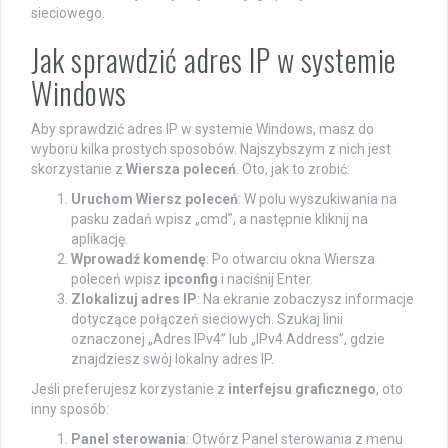
sieciowego.
Jak sprawdzić adres IP w systemie
Windows
Aby sprawdzić adres IP w systemie Windows, masz do
wyboru kilka prostych sposobów. Najszybszym z nich jest
skorzystanie z
Wiersza poleceń
. Oto, jak to zrobić:
Uruchom Wiersz poleceń
: W polu wyszukiwania na
pasku zadań wpisz „cmd”, a następnie kliknij na
aplikację.
Wprowadź komendę
: Po otwarciu okna Wiersza
poleceń wpisz
ipconfig
i naciśnij Enter.
Zlokalizuj adres IP
: Na ekranie zobaczysz informacje
dotyczące połączeń sieciowych. Szukaj linii
oznaczonej „Adres IPv4” lub „IPv4 Address”, gdzie
znajdziesz swój lokalny adres IP.
Jeśli preferujesz korzystanie z
interfejsu graficznego
, oto
inny sposób:
Panel sterowania
: Otwórz Panel sterowania z menu