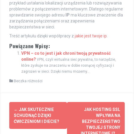
przykład ustalania lokalizacji urządzenia lub rozwiązywania
problemów z połączeniem internetowym. Dlatego regularne
sprawdzanie swojego adresu
IP
ma kluczowe znaczenie dla
zarządzania połączeniami oraz zapewnienia
bezpieczeństwa w sieci.
Treść artykułu dzięki współpracy z
jakie jest twoje ip
.
Powiązane Wpisy:
VPN – co to jest i jak chroni twoją prywatność
online?
VPN, czyli wirtualna sieć prywatna, to narzędzie,
które zyskuje na znaczeniu w dobie rosnącej cyfryzacji i
zagrożeń w sieci. Dzięki niemu możemy...
Beczka różności
Post
←
JAK SKUTECZNIE
JAK HOSTING SSL
navigation
SCHUDNĄĆ DZIĘKI
WPŁYWA NA
ĆWICZENIOM I DIECIE?
BEZPIECZEŃSTWO
TWOJEJ STRONY
INTERNETOWEJ?
→