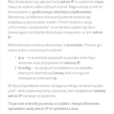
Aby dowiedzieć się, jaki jest twój
adres IP
w systemie
Linux
,
masz do wyboru kilka różnych metod. Najprostsza z nich to
skorzystanie z
graficznego interfejsu użytkownika
.
Wystarczy, że klikniesz ikonę połączenia sieciowego
znajdującą się na pasku zadań. Potem wybierz opcję
„Informacje o połączeniu”, a na ekranie pojawi się okno
zawierające szczegóły dotyczące twojej sieci, w tym
adres
IP
.
Alternatywnie możesz skorzystać z
terminala
. Otwórz go i
wpisz jedno z poniższych poleceń:
ip a
– to komenda wyświetli wszystkie interfejsy
sieciowe oraz przypisane im
adresy IP
.
ifconfig
– ta opcja jest przydatna w przypadku
starszych dystrybucji
Linuxa
, które mogą nie
obsługiwać polecenia
ip
.
W obu przypadkach zwróć uwagę na sekcję oznaczoną jako
„inet” obok właściwej karty sieciowej; tam znajdziesz
lokalny
adres IP
swojego urządzenia.
Te proste metody pozwolą ci szybko i bezproblemowo
sprawdzić swój adres IP w systemie Linux.