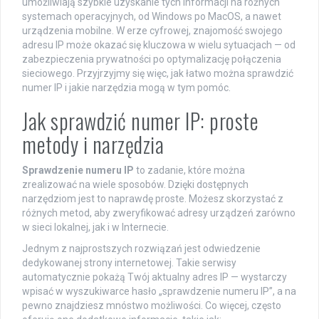
umożliwiają szybkie uzyskanie tych informacji na różnych
systemach operacyjnych, od Windows po MacOS, a nawet
urządzenia mobilne. W erze cyfrowej, znajomość swojego
adresu IP może okazać się kluczowa w wielu sytuacjach — od
zabezpieczenia prywatności po optymalizację połączenia
sieciowego. Przyjrzyjmy się więc, jak łatwo można sprawdzić
numer IP i jakie narzędzia mogą w tym pomóc.
Jak sprawdzić numer IP: proste
metody i narzędzia
Sprawdzenie numeru IP
to zadanie, które można
zrealizować na wiele sposobów. Dzięki dostępnych
narzędziom jest to naprawdę proste. Możesz skorzystać z
różnych metod, aby zweryfikować adresy urządzeń zarówno
w sieci lokalnej, jak i w Internecie.
Jednym z najprostszych rozwiązań jest odwiedzenie
dedykowanej strony internetowej. Takie serwisy
automatycznie pokażą Twój aktualny adres IP — wystarczy
wpisać w wyszukiwarce hasło „sprawdzenie numeru IP”, a na
pewno znajdziesz mnóstwo możliwości. Co więcej, często