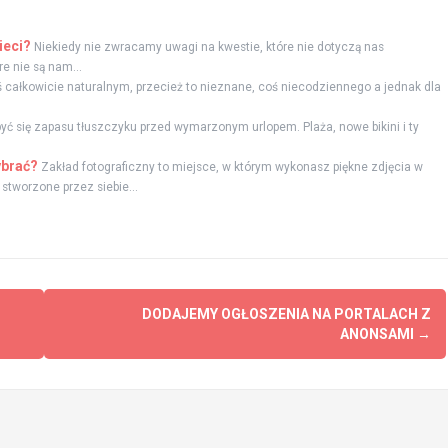
ieci?
Niekiedy nie zwracamy uwagi na kwestie, które nie dotyczą nas
e nie są nam...
 całkowicie naturalnym, przecież to nieznane, coś niecodziennego a jednak dla
yć się zapasu tłuszczyku przed wymarzonym urlopem. Plaża, nowe bikini i ty
ybrać?
Zakład fotograficzny to miejsce, w którym wykonasz piękne zdjęcia w
stworzone przez siebie...
DODAJEMY OGŁOSZENIA NA PORTALACH Z
ANONSAMI
→