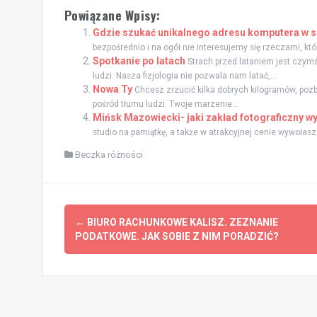
Powiązane Wpisy:
Gdzie szukać unikalnego adresu komputera w s
bezpośrednio i na ogół nie interesujemy się rzeczami, któr
Spotkanie po latach
Strach przed lataniem jest czymś
ludzi. Nasza fizjologia nie pozwala nam latać,...
Nowa Ty
Chcesz zrzucić kilka dobrych kilogramów, pozb
pośród tłumu ludzi. Twoje marzenie...
Mińsk Mazowiecki- jaki zakład fotograficzny w
studio na pamiątkę, a także w atrakcyjnej cenie wywołasz 
Beczka różności
Post
←
BIURO RACHUNKOWE KALISZ. ZEZNANIE
navigation
PODATKOWE. JAK SOBIE Z NIM PORADZIĆ?