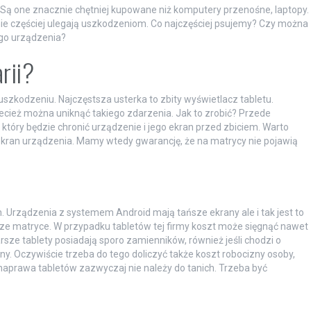
. Są one znacznie chętniej kupowane niż komputery przenośne, laptopy.
nie częściej ulegają uszkodzeniom. Co najczęściej psujemy? Czy można
ego urządzenia?
rii?
 uszkodzeniu. Najczęstsza usterka to zbity wyświetlacz tabletu.
zecież można uniknąć takiego zdarzenia. Jak to zrobić? Przede
który będzie chronić urządzenie i jego ekran przed zbiciem. Warto
 ekran urządzenia. Mamy wtedy gwarancję, że na matrycy nie pojawią
h. Urządzenia z systemem Android mają tańsze ekrany ale i tak jest to
ze matryce. W przypadku tabletów tej firmy koszt może sięgnąć nawet
sze tablety posiadają sporo zamienników, również jeśli chodzi o
ny. Oczywiście trzeba do tego doliczyć także koszt robocizny osoby,
 naprawa tabletów zazwyczaj nie należy do tanich. Trzeba być