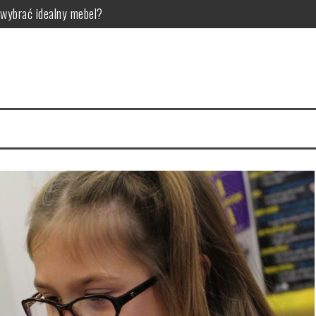
wybrać idealny mebel?
pieszyć budowanie kapitału
uczowa dla zdrowia zębów?
rzyści?
wa postawy i rozwój motoryczny
la kogo jest przeznaczona?