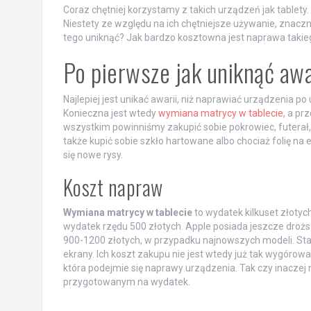
Coraz chętniej korzystamy z takich urządzeń jak tablety
Niestety ze względu na ich chętniejsze używanie, znacz
tego uniknąć? Jak bardzo kosztowna jest naprawa taki
Po pierwsze jak uniknąć awa
Najlepiej jest unikać awarii, niż naprawiać urządzenia po
Konieczna jest wtedy
wymiana matrycy w tablecie
, a pr
wszystkim powinniśmy zakupić sobie pokrowiec, futerał, 
także kupić sobie szkło hartowane albo chociaż folię na
się nowe rysy.
Koszt napraw
Wymiana matrycy w tablecie
to wydatek kilkuset złotyc
wydatek rzędu 500 złotych. Apple posiada jeszcze drożs
900-1200 złotych, w przypadku najnowszych modeli. Star
ekrany. Ich koszt zakupu nie jest wtedy już tak wygórowa
która podejmie się naprawy urządzenia. Tak czy inaczej
przygotowanym na wydatek.