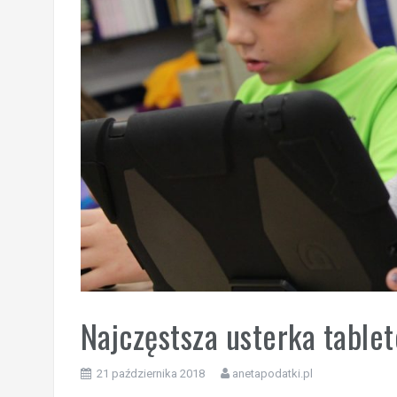
Najczęstsza usterka table
21 października 2018
anetapodatki.pl