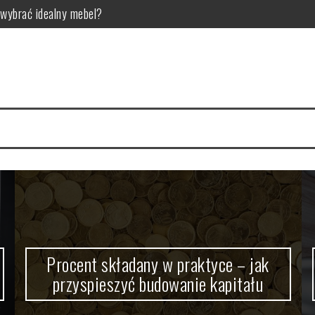
wybrać idealny mebel?
pieszyć budowanie kapitału
uczowa dla zdrowia zębów?
rzyści?
wa postawy i rozwój motoryczny
la kogo jest przeznaczona?
Procent składany w praktyce – jak
przyspieszyć budowanie kapitału