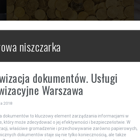
rowa niszczarka
wizacja dokumentów. Usługi
wizacyjne Warszawa
ia 2018
ja dokumentów to kluczowy element zarządzania informacjami w
ie, który może zdecydować o jej efektywności i bezpieczeństwie. W
zacji, właściwe gromadzenie i przechowywanie zarówno papierowych,
onicznych dokumentów staje się nie tylko koniecznością, ale także