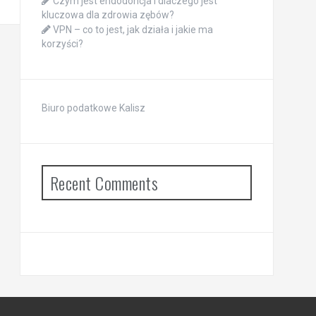
Czym jest endodoncja i dlaczego jest
kluczowa dla zdrowia zębów?
VPN – co to jest, jak działa i jakie ma
korzyści?
Biuro podatkowe Kalisz
Recent Comments