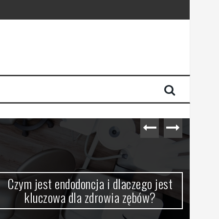
Czym jest endodoncja i dlaczego jest
VPN
kluczowa dla zdrowia zębów?