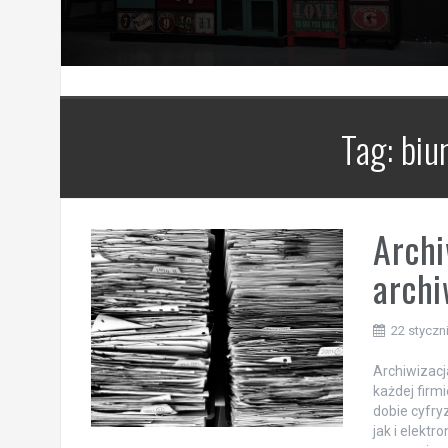
Tag:
biu
Archi
archi
22 styczn
Archiwizac
każdej firm
dobie cyfry
jak i elektr