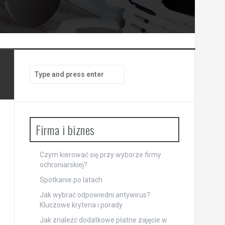
Search
for:
Firma i biznes
Czym kierować się przy wyborze firmy
ochroniarskiej?
Spotkanie po latach
Jak wybrać odpowiedni antywirus?
Kluczowe kryteria i porady
Jak znaleźć dodatkowe płatne zajęcie w