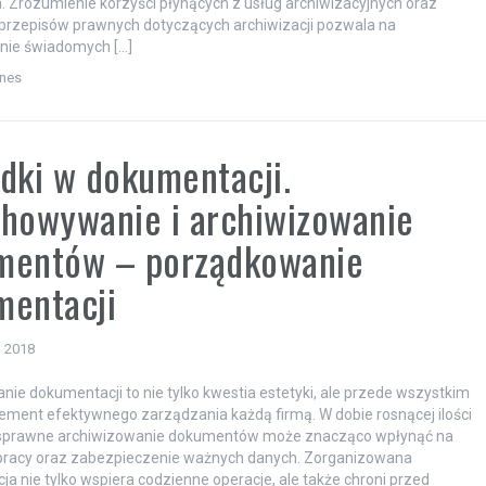
Zrozumienie korzyści płynących z usług archiwizacyjnych oraz
przepisów prawnych dotyczących archiwizacji pozwala na
ie świadomych […]
znes
dki w dokumentacji.
howywanie i archiwizowanie
mentów – porządkowanie
mentacji
a 2018
ie dokumentacji to nie tylko kwestia estetyki, ale przede wszystkim
ement efektywnego zarządzania każdą firmą. W dobie rosnącej ilości
, sprawne archiwizowanie dokumentów może znacząco wpłynąć na
pracy oraz zabezpieczenie ważnych danych. Zorganizowana
a nie tylko wspiera codzienne operacje, ale także chroni przed