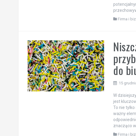
potencjaln
przechowyw
Firma i bi
Niszc
przyb
do bi
15 grudni
W dzisiejsz
jest kluczo
To nie tylk
ważny elem
odpowiednie
znacząco w
Firma i bi