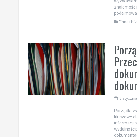
wyzwaniem. 
znajomość 
podejmowan
Firma i bi
Porzą
Przec
doku
doku
3 styczni
Porządkowan
kluczowy el
informacji
wydajność 
dokumentacj