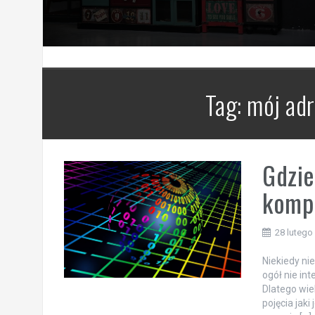
Tag:
mój adr
Gdzie
kompu
28 lutego
Niekiedy ni
ogół nie in
Dlatego wie
pojęcia jak