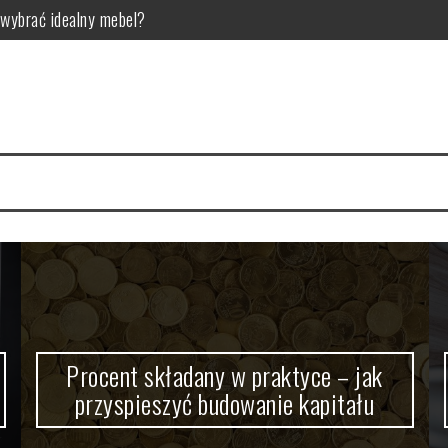
wybrać idealny mebel?
pieszyć budowanie kapitału
uczowa dla zdrowia zębów?
rzyści?
wa postawy i rozwój motoryczny
la kogo jest przeznaczona?
Procent składany w praktyce – jak
przyspieszyć budowanie kapitału