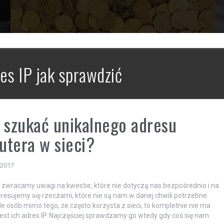
es IP jak sprawdzić
 szukać unikalnego adresu
tera w sieci?
 2017
e zwracamy uwagi na kwestie, które nie dotyczą nas bezpośrednio i na
teresujemy się rzeczami, które nie są nam w danej chwili potrzebne.
le osób mimo tego, że często korzysta z sieci, to kompletnie nie ma
i jest ich adres IP. Najczęściej sprawdzamy go wtedy gdy coś się nam