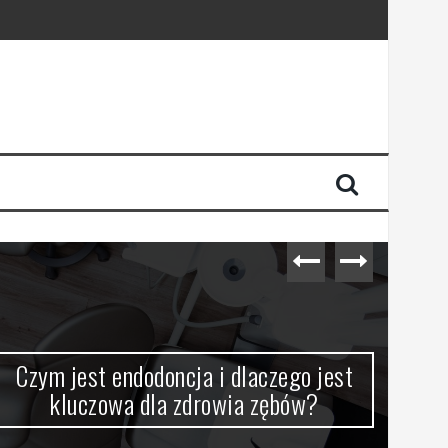
Czym jest endodoncja i dlaczego jest
VPN
kluczowa dla zdrowia zębów?