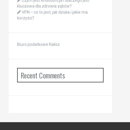
Czym jest endodoncja i dlaczego jest
kluczowa dla zdrowia zębów?
VPN – co to jest, jak działa i jakie ma
korzyści?
Biuro podatkowe Kalisz
Recent Comments