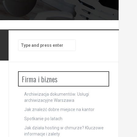
Search
for:
Firma i biznes
Archiwizacja dokumentów. Usługi
archiwizacyjne Warszawa
Jak znaleźć dobre miejsce na kantor
Spotkanie po latach
Jak działa hosting w chmurze? Kluczowe
informacje i zalety